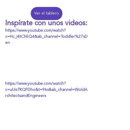
Ver el tablero
Inspírate con unos videos:
https://www.youtube.com/watch?
v=Hc_I4tChEQ4&ab_channel=Toddler%27sD
en
https://www.youtube.com/watch?
v=uUisTKQFDho&t=96s&ab_channel=WoldA
rchitectsandEngineers