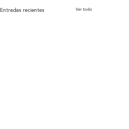
Ver todo
Entradas recientes
Suscríbete a nuestra
newsletter
Prometemos enviar contenido