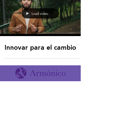
Artículos
Recomendados
Load video
Videos
Más populares
Innovar para el cambio
T: (+57)
3188655605
-
Calle 111 #14 - 92,
Bogotá Colombia
estrategia@armonico.co
Política de