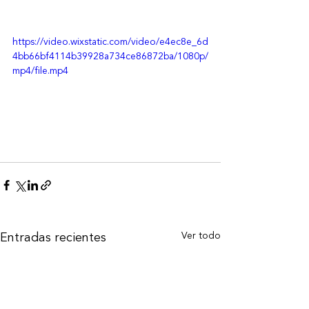
https://video.wixstatic.com/video/e4ec8e_6d
4bb66bf4114b39928a734ce86872ba/1080p/
mp4/file.mp4
Ver todo
Entradas recientes