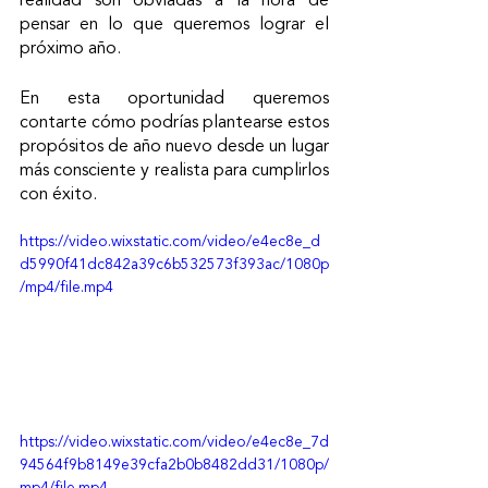
realidad son obviadas a la hora de 
pensar en lo que queremos lograr el 
próximo año. 
En esta oportunidad queremos 
contarte cómo podrías plantearse estos 
propósitos de año nuevo desde un lugar 
más consciente y realista para cumplirlos 
con éxito.
https://video.wixstatic.com/video/e4ec8e_d
d5990f41dc842a39c6b532573f393ac/1080p
/mp4/file.mp4
https://video.wixstatic.com/video/e4ec8e_7d
94564f9b8149e39cfa2b0b8482dd31/1080p/
mp4/file.mp4