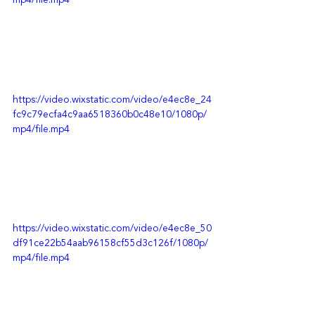
https://video.wixstatic.com/video/e4ec8e_24
fc9c79ecfa4c9aa6518360b0c48e10/1080p/
mp4/file.mp4
https://video.wixstatic.com/video/e4ec8e_50
df91ce22b54aab96158cf55d3c126f/1080p/
mp4/file.mp4