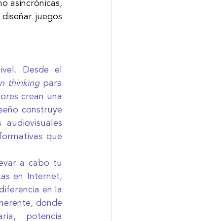
o asincrónicas, 
diseñar juegos 
ivel. Desde el 
n thinking 
para 
ores crean una 
seño construye 
 audiovisuales 
formativas que 
var a cabo tu 
s en Internet, 
ferencia en la 
herente, donde 
a, potencia 