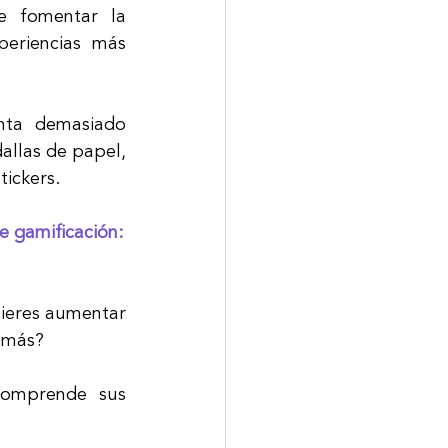
e fomentar la 
periencias más 
ta demasiado 
allas de papel, 
ickers. 
e gamificación:
ieres aumentar 
o más?
comprende sus 