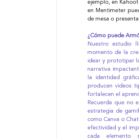
ejemplo, en Kahoot p
en Mentimeter pued
de mesa o presentac
¿Cómo puede Armóni
Nuestro estudio ll
momento de la crea
idear y prototipar 
narrativa impactant
la identidad gráfi
producen videos ti
fortalecen el aprend
Recuerda que no es
estrategia de gamif
como Canva o ChatGP
efectividad y el im
cada elemento s