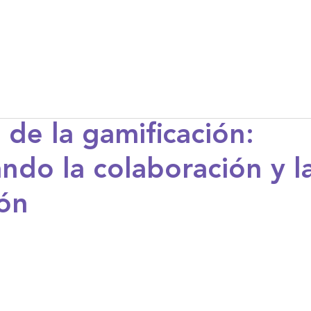
os
Casos de éxito
Contacto
 de la gamificación:
ndo la colaboración y l
ón