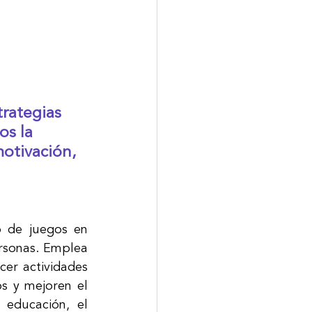
trategias 
os la 
motivación, 
 de juegos en 
rsonas. Emplea 
er actividades 
s y mejoren el 
educación, el 