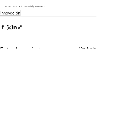
La Importancia de la Creatividad y la Innovación
innovación
Ver todo
Entradas recientes