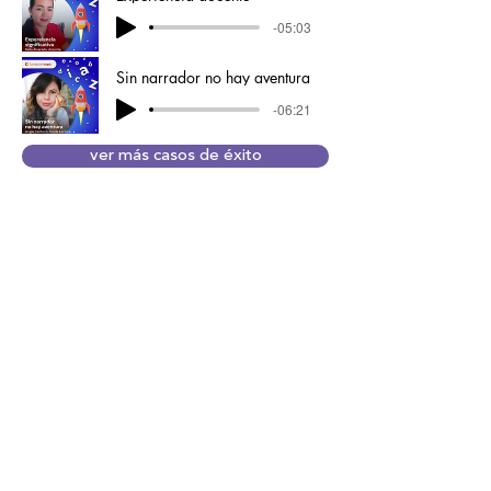
-05:03
Sin narrador no hay aventura
-06:21
ver más casos de éxito
Organización
Fundación Terpel
Cliente
Corpoeducación
Equipo
Alejandra Aguirre
Alejandro Franco
Cristian Gómez
Año